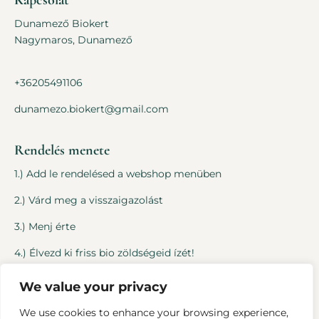
Kapcsolat
Dunamező Biokert
Nagymaros, Dunamező
+36205491106
dunamezo.biokert@gmail.com
Rendelés menete
1.) Add le rendelésed a webshop menüben
2.) Várd meg a visszaigazolást
3.) Menj érte
4.) Élvezd ki friss bio zöldségeid ízét!
We value your privacy
Jogi dolgok
We use cookies to enhance your browsing experience,