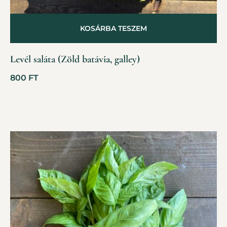
KOSÁRBA TESZEM
Levél saláta (Zöld batávia, galley)
800
FT