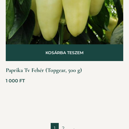
KOSÁRBA TESZEM
Paprika Tv Fehér (Topgear, 500 g)
1 000
FT
1
2
→