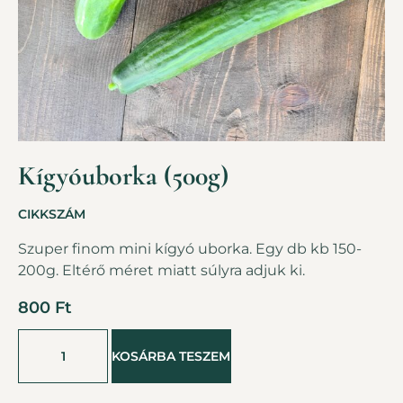
Kígyóuborka (500g)
CIKKSZÁM
Szuper finom mini kígyó uborka. Egy db kb 150-
200g. Eltérő méret miatt súlyra adjuk ki.
800
Ft
KOSÁRBA TESZEM