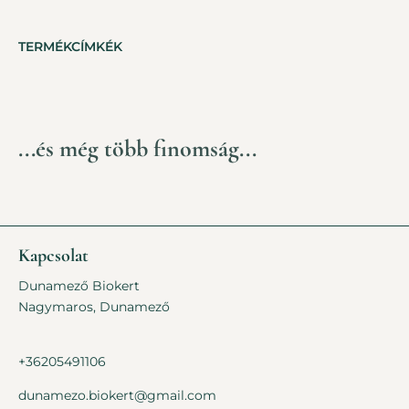
TERMÉKCÍMKÉK
...és még több finomság...
Kapcsolat
Dunamező Biokert
Nagymaros, Dunamező
+36205491106
dunamezo.biokert@gmail.com