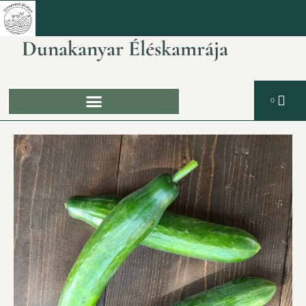
Dunakanyar Éléskamrája
0