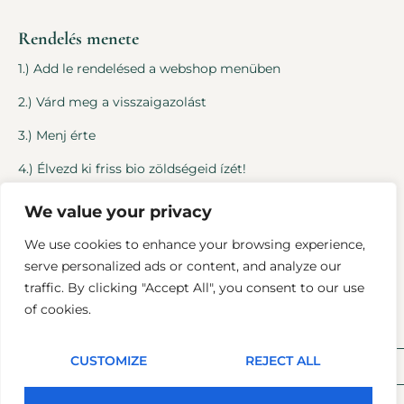
Rendelés menete
1.) Add le rendelésed a webshop menüben
2.) Várd meg a visszaigazolást
3.) Menj érte
4.) Élvezd ki friss bio zöldségeid ízét!
We value your privacy
Jogi dolgok
We use cookies to enhance your browsing experience,
Általános Szerződési Feltételek
serve personalized ads or content, and analyze our
traffic. By clicking "Accept All", you consent to our use
Adatvédelmi tájékoztató
of cookies.
CUSTOMIZE
REJECT ALL