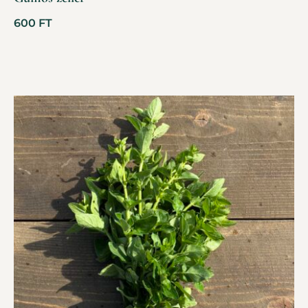
600
FT