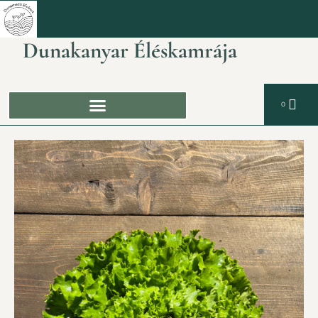
Dunakanyar Éléskamrája
0