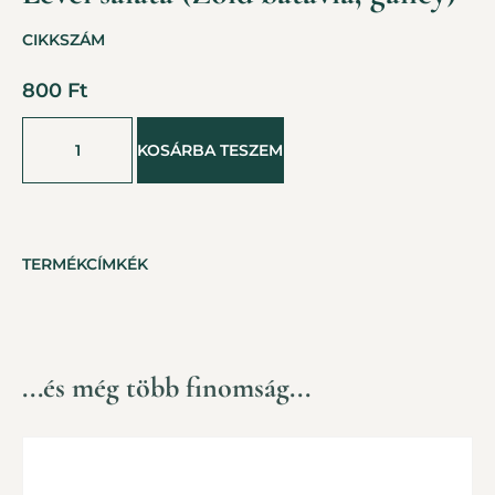
CIKKSZÁM
800
Ft
KOSÁRBA TESZEM
TERMÉKCÍMKÉK
...és még több finomság...