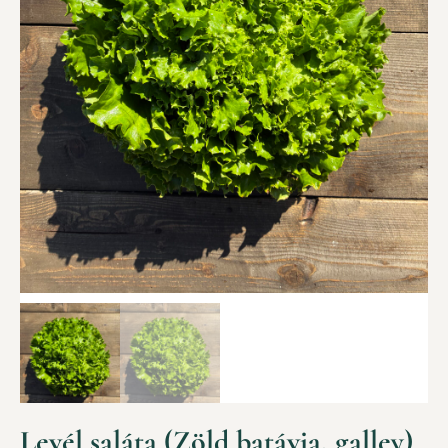
Levél saláta (Zöld batávia, galley)