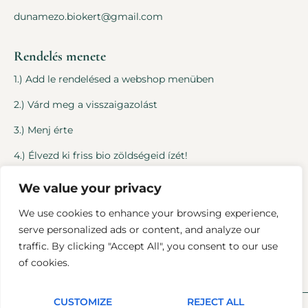
dunamezo.biokert@gmail.com
Rendelés menete
1.) Add le rendelésed a webshop menüben
2.) Várd meg a visszaigazolást
3.) Menj érte
4.) Élvezd ki friss bio zöldségeid ízét!
We value your privacy
Jogi dolgok
We use cookies to enhance your browsing experience,
Általános Szerződési Feltételek
serve personalized ads or content, and analyze our
traffic. By clicking "Accept All", you consent to our use
Adatvédelmi tájékoztató
of cookies.
CUSTOMIZE
REJECT ALL