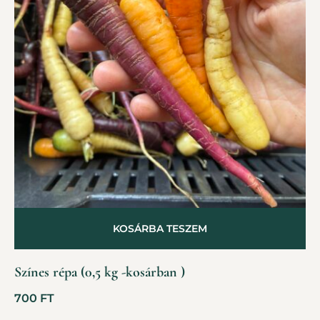
KOSÁRBA TESZEM
Színes répa (0,5 kg -kosárban )
700
FT