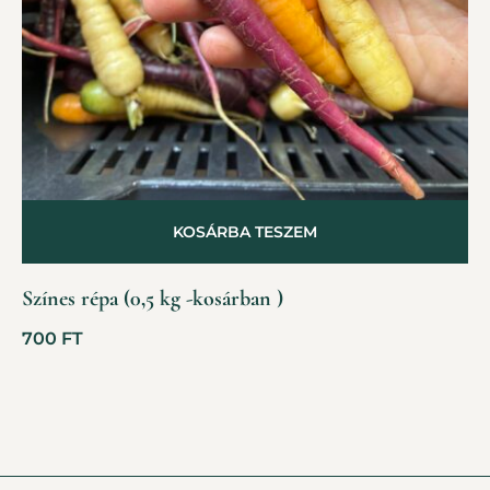
KOSÁRBA TESZEM
Színes répa (0,5 kg -kosárban )
700
FT