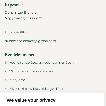
Kapcsolat
Dunamező Biokert
Nagymaros, Dunamező
+36205491106
dunamezo.biokert@gmail.com
Rendelés menete
1.) Add le rendelésed a webshop menüben
2.) Várd meg a visszaigazolást
3.) Menj érte
4.) Élvezd ki friss bio zöldségeid ízét!
We value your privacy
Jogi dolgok