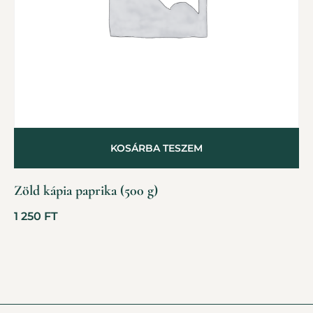
KOSÁRBA TESZEM
Zöld kápia paprika (500 g)
1 250
FT