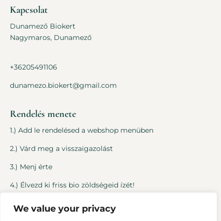
Kapcsolat
Dunamező Biokert
Nagymaros, Dunamező
+36205491106
dunamezo.biokert@gmail.com
Rendelés menete
1.) Add le rendelésed a webshop menüben
2.) Várd meg a visszaigazolást
3.) Menj érte
4.) Élvezd ki friss bio zöldségeid ízét!
We value your privacy
Jogi dolgok