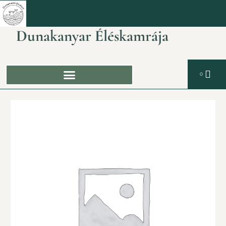
Dunakanyar Éléskamrája
0